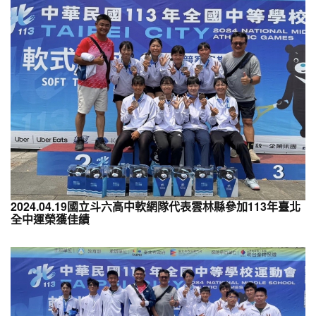
2024.04.19國立斗六高中軟網隊代表雲林縣參加113年臺北
全中運榮獲佳績