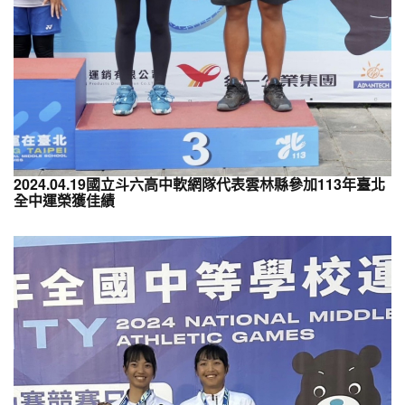
2024.04.19國立斗六高中軟網隊代表雲林縣參加113年臺北
全中運榮獲佳績