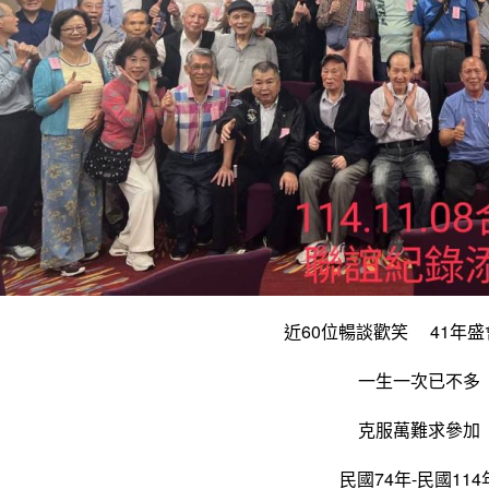
近60位暢談歡笑 41年
一生一次已不多
克服萬難求參加
民國74年-民國114