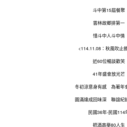
斗中第15屆餐聚
雲林故鄉排第一
惜斗中人斗中情
<114.11.08：秋風吹止
近60位暢談歡笑
41年盛會放光芒
冬初涼意身有感 為著年
圓滿達成回味深 聯誼紀
民國36年-民國114
把酒高舉80人生