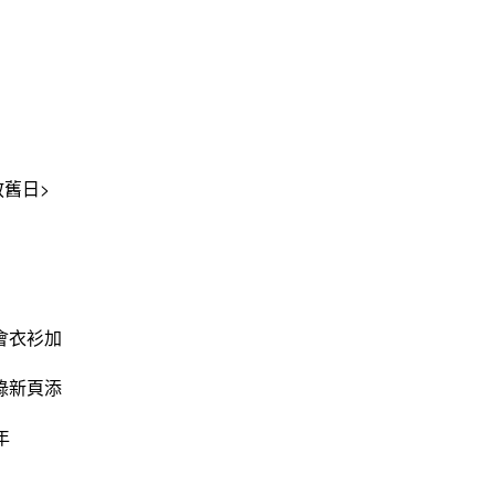
敘舊日>
會衣衫加
錄新頁添
年