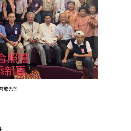
盛會放光芒
年