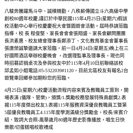
八駿奔騰躍馬斗中、誠樸精勤・八秩薪傳國立斗六高級中學
創校80週年校慶,謹訂於中華民國115年4月25日(星期六)假該
校活動中心舉行校慶慶祝大會曁園遊會活動。屆時恭請蒞臨
指導，校 長 程俊堅、家長會會會張翔盛、家長會顧問團團
長洪素惠、校友總會理事長鄭添丁、文化教育基金會董事長
張唐榮誠摯邀請大家蒞臨，前一日4月24日(星期五)晚上在三
好國際酒店舉辦校慶晚會 ，改選理監事及理事長，現也同
時招募認捐桌次及參與校友中於115年4月10日前聯絡該校
邱孟如小姐電話:05-5322039#1120，目前北區校友有報名2台
遊覽車回鄉參加期盼您的蒞臨。
4
月25日(星期六)校慶活動流程内容來賓及教職員工簽到，開
場表演 (儀隊、管樂)，頒獎/1.獎勵校務發展特殊貢獻獎2.表
揚115年度傑出校友3.表揚115年服務資深優良教職員工曁第
5屆優良教職員工4.115年度學測滿級分獎勵金，校長/來賓介
紹、致詞大合照-風華歲月80週年歷史影像播放，唱生日快
樂歌/切蛋糕唱校歌禮成