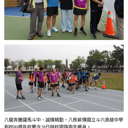
八駿奔騰躍馬斗中、誠樸精勤・八秩薪傳國立斗六高級中學
創校80週年校慶今28日辦校園路跑先暖身。