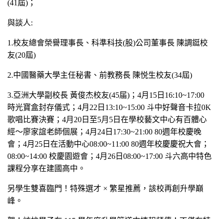
(41屆)；
與談人:
1.
校友總會榮譽理事長、科準科技(股)公司董事長 陳調鋌校
友(20屆)
2.
中國醫藥大學主任秘書、前教務長 陳悦生校友(34屆)
3.
亞洲大學副校長 黃俊杰校友(45届)；4月15日16:10~17:00
時光寶盒封存儀式；4月22日13:10~15:00 斗中好聲音卡拉0K
歌唱比賽決賽；4月20日至5月5日在學校藝文中心有百體心
經〜廖家誼老師個展；4月24日17:30~21:00 80週年校慶晚
會；4月25日在活動中心08:00~11:00 80週年校慶慶祝大會；
08:00~14:00 校慶園遊會；4月26日08:00~17:00 斗六高中特色
課程分享在建國高中。
另學生雙喜臨門！特殊選才 × 繁星推薦，該校再創升學巔
峰。