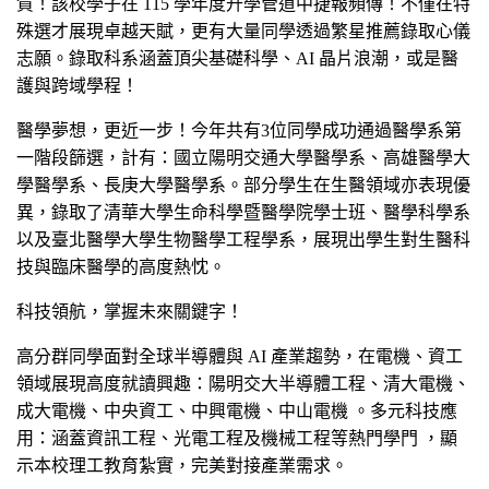
賀！該校學子在 115 學年度升學管道中捷報頻傳！不僅在特
殊選才展現卓越天賦，更有大量同學透過繁星推薦錄取心儀
志願。錄取科系涵蓋頂尖基礎科學、AI 晶片浪潮，或是醫
護與跨域學程！
醫學夢想，更近一步！今年共有3位同學成功通過醫學系第
一階段篩選，計有：國立陽明交通大學醫學系、高雄醫學大
學醫學系、長庚大學醫學系。部分學生在生醫領域亦表現優
異，錄取了清華大學生命科學暨醫學院學士班、醫學科學系
以及臺北醫學大學生物醫學工程學系，展現出學生對生醫科
技與臨床醫學的高度熱忱。
科技領航，掌握未來關鍵字！
高分群同學面對全球半導體與 AI 產業趨勢，在電機、資工
領域展現高度就讀興趣：陽明交大半導體工程、清大電機、
成大電機、中央資工、中興電機、中山電機 。多元科技應
用：涵蓋資訊工程、光電工程及機械工程等熱門學門 ，顯
示本校理工教育紮實，完美對接產業需求。