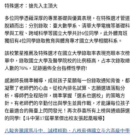
特殊選才：搶先入主頂大
多位同學憑藉深厚的專業基礎與優異表現，在特殊選才管道
脫穎而出：分別錄取：臺大數學系、清華大學電機等基礎科
學與工程、跨域科學等國立大學共計6位同學，此外體育班
獨招有4位同學錄取教育與體育專才國立大學相關科系。
該校繁星推薦及特殊選才在國立大學錄取率表現亮眼本次榜
單中，錄取國立大學及醫學院校的比例極高，占本次錄取總
人數的76%，足跡遍佈全台指標性學府!
感謝師長精準輔導，成就孩子星願每一份錄取通知背後，都
凝聚了老師們的心血。從校內排名試算、志願選填落點分
析，導師們全程陪伴，精準掌握「選系也選校」的策略方
針。有老師們的辛勤付出與學生並肩作戰，才能讓每位孩子
在最適合的舞臺上閃閃發光！再次恭喜所有上榜與通過篩選
的同學!【斗中第17屆畢業傑出校友張起凰報導】
八駿奔騰躍馬斗中、誠樸精勤・八秩薪傳國立斗六高級中學