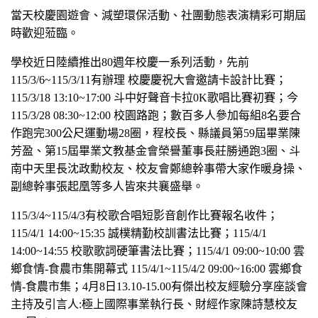
當天校慶園遊會、減塑環保活動、社團動態表演精彩可期屆
時歡迎蒞臨。
學校近日陸續推出80週年校慶一系列活動，先前
115/3/6~115/3/11有辦理 校慶慶祝大會邀請卡設計比賽；
115/3/18 13:10~17:00 斗中好聲音卡拉0K歌唱比賽初賽；今
115/3/28 08:30~12:00 校園路跑；數百多人參加每組8名要合
作跑完300公尺運動場28圈，程校長、縣議員第59屆畢業陳
芳盈、第15屆畢業文教基金會榮譽董事長莊勝通跑3圈、斗
南中天里長沈政勳校友、校友會鄭總幹事帶大家作暖身操、
副總幹事張起凰等多人皆來共襄盛舉。
115/3/4~115/4/3
有校歌合唱短影音創作比賽報名收件；
115/4/1 14:00~15:35 誠樸精勤校訓書法比賽；115/4/1
14:00~14:55 校歌歌詞硬筆書法比賽；115/4/1 09:00~10:00 雲
鄉食情-食農市集開幕式 115/4/1~115/4/2 09:00~16:00 雲鄉食
情-食農市集；4月8日13.10-15.00有傑出校友經驗分享座談會
主持及引言人:極上國際事業執行長、財經作家陳詩慧校友