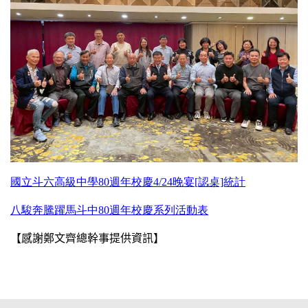
國立斗六高級中學80週年校慶4/24晚宴[認桌]統計
八駿奔騰躍馬斗中80週年校慶系列活動表
【感謝鄭文齊總幹事提供資訊】