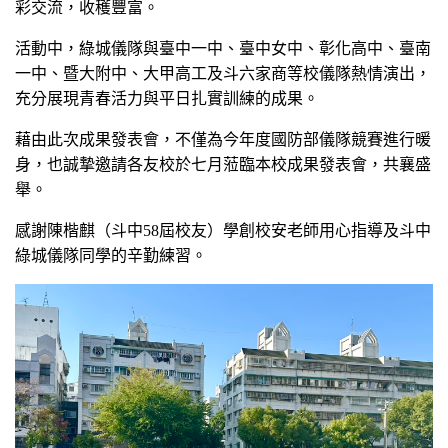
彩交流，收穫豐富。
活動中，綠城儀隊與臺中一中、臺中女中、彰化高中、臺南
一中、暨大附中、大甲高工及斗六家商等校儀隊熱情演出，
充分展現青春活力與平日扎實訓練的成果。
藉由此次成果發表會，不僅為今年度國防部儀隊競賽進行暖
身，也誠摯邀請各友校於七月蒞臨本校成果發表會，共襄盛
舉。
感謝陳楷麒（斗中58屆校友）學創校安老師用心指導及斗中
綠城儀隊同學的辛勤練習。