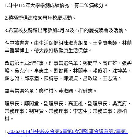
1.
斗中115年大學學測成績優秀，有二位滿級分。
2.
積極籌備建校80周年校慶活動。
3.
希望校友踴躍出席參加4月24及25日的慶祝晚會及活動。
斗中讀書會，由生活保健組陳淑貞組長、王夢蘭老師、林蘭
丰醫學博士，帶大家打造健康生活保健。
改選第七屆理監事，理事當選名單：鄭問堂、高正雄、張碧
瑤、吳克府、李志生、劉智賢、林蘭丰、賴俊明、沈坤英、
蘇志淵、邱泰淵、陳詩慧、陳淑貞、呂政達、王志清。
監事當選名單：廖柏棋、黃淑圓、程健志。
理事長：鄭問堂、副理事長：高正雄、副理事長：吳克府、
常務理事：劉智賢、常務理事：李志生；常務監事：廖柏
棋。
1.
2026.03.14斗中校友會第6屆第6次理監事會議暨第7屆第1