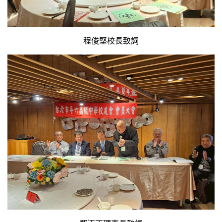
程俊堅校長致詞