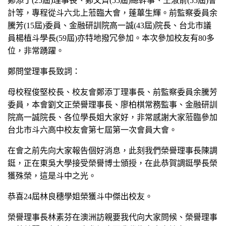
鄭添丁(25屆)理事長、鄭文齊(55屆)總幹事、王淑俞(55屆)會
計等，專程從斗六北上蒞臨大會，蓬蓽生輝。前監察委員余
騰芳(15屆)委員、金融研訓院高一誠(43屆)院長、台北市議
員楊植斗學長(59屆)亦特地撥冗參加。本次參加校友有80多
位，非常踴躍。
鄭問堂理事長致詞：
母校程俊堅校長、校友會鄭添丁理事長、前監察委員余騰芳
委員，本會劉文正榮譽理事長、廖柏棋常務監事、金融研訓
院高一誠院長、各位學長姐大家好，非常感謝大家蒞臨參加
台北市斗六高中校友會第七屆第一次會員大會。
在會之前先向大家報告個好消息，此刻我們榮譽理事長陳調
鋌，正在東吳大學接受榮譽博士頒授，在此恭賀調鋌學長榮
獲殊榮，這是斗中之光。
恭喜24屆林良穗學姐榮獲斗中傑出校友。
榮譽理事長林素芬在澳洲訪親要我代向大家問候、榮譽理事