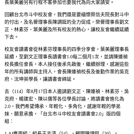
長葉美麗另有行程不客參加也要我代為向大家請安。
回顧台北市斗中校友會，我們還是要緬懷蔡信夫院長對斗中
的付出，及名譽理事長陳調鋌的全力促成，榮譽理事長劉文
正、林素芬、葉美麗及所有校友的熱心，讓校友會繼續延續
下去。
校友會讀書會從林素芬理事長的四季分享會，葉美麗理事長
延續，至劉文正理事長讀書會1.0每二個月1次，並請陳連禎
校長擔任會長，本人接任後承先啟後，繼續辦理，感謝這些
年的所有講師與主持人，會長陳連禎校長及後勤作業的吳克
府、沈坤英學長，讓讀書會綿延。
去（114）年8月17日本人邀請劉文正、陳連禎、林素芬、吳
克府、楊建宏、陳以儒等各位學長討論，將讀書會進化為
2.0，我們希望傳承、年輕化、多角化，感謝年輕的學弟
妹、願意承擔，「台北市斗中校友會讀書會2.0」版四個
組：
1.AI
應用組：組長王志清（54），顧問陳調鋌（20）。