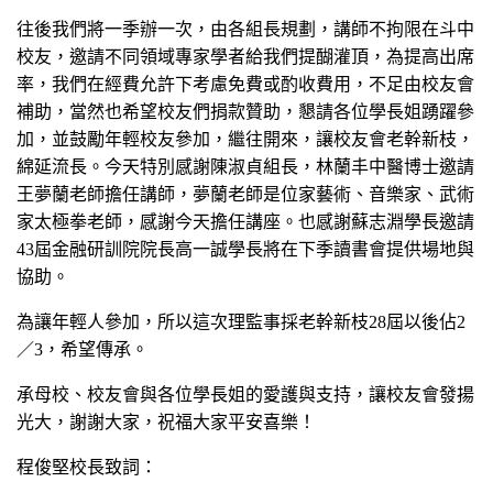
往後我們將一季辦一次，由各組長規劃，講師不拘限在斗中
校友，邀請不同領域專家學者給我們提醐灌頂，為提高出席
率，我們在經費允許下考慮免費或酌收費用，不足由校友會
補助，當然也希望校友們捐款贊助，懇請各位學長姐踴躍參
加，並鼓勵年輕校友參加，繼往開來，讓校友會老幹新枝，
綿延流長。今天特別感謝陳淑貞組長，林蘭丰中醫博士邀請
王夢蘭老師擔任講師，夢蘭老師是位家藝術、音樂家、武術
家太極拳老師，感謝今天擔任講座。也感謝蘇志淵學長邀請
43屆金融研訓院院長高一誠學長將在下季讀書會提供場地與
協助。
為讓年輕人參加，所以這次理監事採老幹新枝28屆以後佔2
／3，希望傳承。
承母校、校友會與各位學長姐的愛護與支持，讓校友會發揚
光大，謝謝大家，祝福大家平安喜樂！
程俊堅校長致詞：