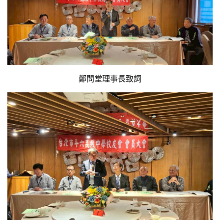
鄭問堂理事長致詞