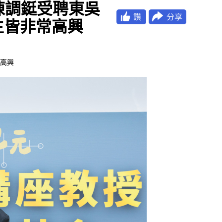
長陳調鋌受聘東吳
生皆非常高興
高興