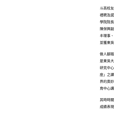
斗高校友
禮聘及感
學院院長
陳保興副
丰理事、
並獲東吳
做人腳踏
是東吳大
研究中心
座」之課
界的奧妙
育中心講
其時時關
成績表現