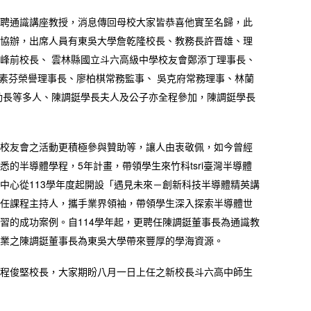
聘通識講座教授，消息傳回母校大家皆恭喜他實至名歸，此
協辦，出席人員有東吳大學詹乾隆校長、教務長許晋雄、理
峰前校長、 雲林縣國立斗六高級中學校友會鄭添丁理事長、
素芬榮譽理事長、廖柏棋常務監事、 吳克府常務理事、林蘭
動長等多人、陳調鋌學長夫人及公子亦全程參加，陳調鋌學長
校友會之活動更積極參與贊助等，讓人由衷敬佩，如今曾經
的半導體學程，5年計畫，帶領學生來竹科tsri臺灣半導體
中心從113學年度起開設「遇見未來－創新科技半導體精英講
任課程主持人，攜手業界領袖，帶領學生深入探索半導體世
習的成功案例。自114學年起，更聘任陳調鋌董事長為通識教
業之陳調鋌董事長為東吳大學帶來豐厚的學海資源。
程俊堅校長，大家期盼八月一日上任之新校長斗六高中師生