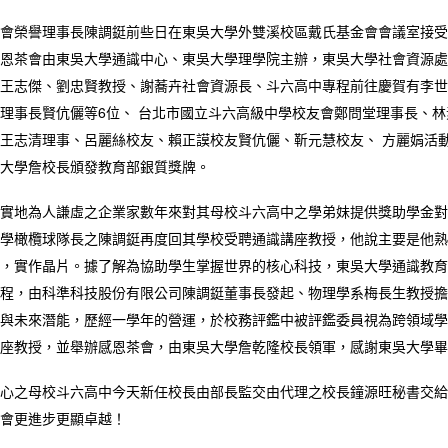
會榮譽理事長陳調鋌前些日在東吳大學外雙溪校區戴氏基金會會議室接受
恩茶會由東吳大學通識中心、東吳大學理學院主辦，東吳大學社會資源處
王志傑、劉忠賢教授、謝蕎卉社會資源長、斗六高中專程前往慶賀有李世
理事長賢伉儷等6位、 台北市國立斗六高級中學校友會鄭問堂理事長、林
王志清理事、呂麗絲校友、賴正謨校友賢伉儷、靳元慧校友、 方麗娟活
大學詹校長頒發教育部銀質獎牌。
實地為人謙虛之企業家數年來對其母校斗六高中之學弟妹提供獎助學金對
學橄欖球隊長之陳調鋌再度回其學校受聘通識講座教授，他說主要是他熟悉
，實作晶片。據了解為協助學生掌握世界的核心科技，東吳大學通識教育
程，由科準科技股份有限公司陳調鋌董事長發起、物理學系梅長生教授擔
與未來潛能，歷經一學年的營運，於校務評鑑中被評鑑委員視為跨領域學
座教授，並舉辦感恩茶會，由東吳大學詹乾隆校長領軍，感謝東吳大學畢
心之母校斗六高中今天新任校長由部長監交由代理之校長鐘源旺秘書交給
會更進步更顯卓越！