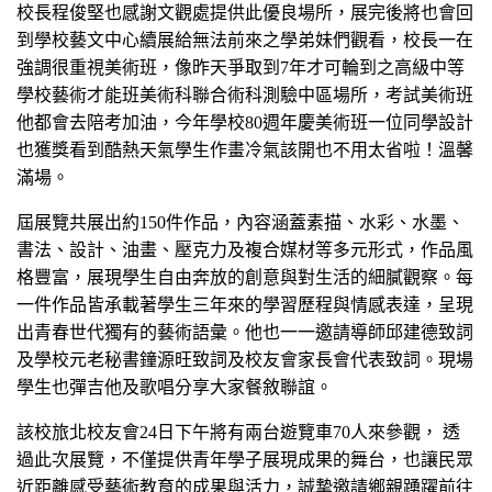
校長程俊堅也感謝文觀處提供此優良場所，展完後將也會回
到學校藝文中心續展給無法前來之學弟妹們觀看，校長一在
強調很重視美術班，像昨天爭取到7年才可輪到之高級中等
學校藝術才能班美術科聯合術科測驗中區場所，考試美術班
他都會去陪考加油，今年學校80週年慶美術班一位同學設計
也獲獎看到酷熱天氣學生作畫冷氣該開也不用太省啦！溫馨
滿場。
屆展覽共展出約150件作品，內容涵蓋素描、水彩、水墨、
書法、設計、油畫、壓克力及複合媒材等多元形式，作品風
格豐富，展現學生自由奔放的創意與對生活的細膩觀察。每
一件作品皆承載著學生三年來的學習歷程與情感表達，呈現
出青春世代獨有的藝術語彙。他也一一邀請導師邱建德致詞
及學校元老秘書鐘源旺致詞及校友會家長會代表致詞。現場
學生也彈吉他及歌唱分享大家餐敘聯誼。
該校旅北校友會24日下午將有兩台遊覽車70人來參觀， 透
過此次展覽，不僅提供青年學子展現成果的舞台，也讓民眾
近距離感受藝術教育的成果與活力，誠摯邀請鄉親踴躍前往