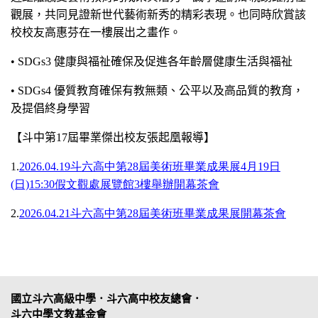
觀展，共同見證新世代藝術新秀的精彩表現。也同時欣賞該
校校友高惠芬在一樓展出之畫作。
• SDGs3
健康與福祉確保及促進各年齡層健康生活與福祉
• SDGs4
優質教育確保有教無類、公平以及高品質的教育，
及提倡終身學習
【
】
斗中第17屆畢業傑出校友張起凰報導
1.
2026.04.19斗六高中第28屆美術班畢業成果展4月19日
(日)15:30假文觀處展覽館3樓舉辦開幕茶會
2.
2026.04.21斗六高中第28屆美術班畢業成果展開幕茶會
國立斗六高級中學．斗六高中校友總會．
斗六中學文教基金會