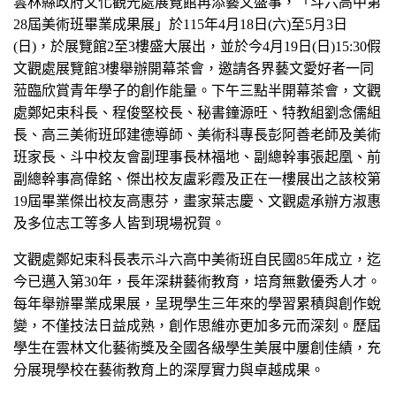
雲林縣政府文化觀光處展覽館再添藝文盛事，「斗六高中第
28屆美術班畢業成果展」於115年4月18日(六)至5月3日
(日)，於展覽館2至3樓盛大展出，並於今4月19日(日)15:30假
文觀處展覽館3樓舉辦開幕茶會，邀請各界藝文愛好者一同
蒞臨欣賞青年學子的創作能量。下午三點半開幕茶會，文觀
處鄭妃束科長、程俊堅校長、秘書鐘源旺、特教組劉念儒組
長、高三美術班邱建德導師、美術科專長彭阿善老師及美術
班家長、斗中校友會副理事長林福地、副總幹事張起凰、前
副總幹事高偉銘、傑出校友盧彩霞及正在一樓展出之該校第
19屆畢業傑出校友高惠芬，畫家葉志慶、文觀處承辦方淑惠
及多位志工等多人皆到現場祝賀。
文觀處鄭妃束科長表示斗六高中美術班自民國85年成立，迄
今已邁入第30年，長年深耕藝術教育，培育無數優秀人才。
每年舉辦畢業成果展，呈現學生三年來的學習累積與創作蛻
變，不僅技法日益成熟，創作思維亦更加多元而深刻。歷屆
學生在雲林文化藝術獎及全國各級學生美展中屢創佳績，充
分展現學校在藝術教育上的深厚實力與卓越成果。