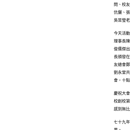
問、校友
伉儷、張
吳昱瑩老
今天活動
理事長陳
俊儒傑出
長頒發在
友總會鄭
劉永堂共
會，十點
慶祝大會
校創校第
感到無比
七十九年
果。