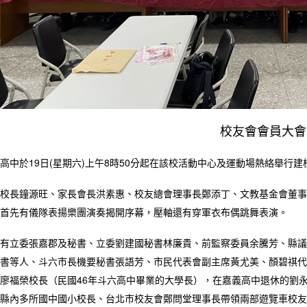
校友會會員大會
高中於19日(星期六)上午8時50分起在該校活動中心及運動場熱絡舉行
校長鐘源旺、家長會長洪素惠、校友總會理事長鄭添丁、文教基金會董事
首先有儀隊表揚樂團演奏揭開序幕，壓軸還有穿軍衣布偶跳舞表演。
有立委張嘉郡及秘書、立委劉建國秘書林廉貴、前監察委員余騰芳、縣議
書等人、斗六市長機要秘書張語芳、市民代表會副主席黃尤美、顏碧祺代
廖福榮校長（民國46年斗六高中畢業的大學長），在嘉義高中退休的劉
縣內多所國中國小校長、台北市校友會鄭問堂理事長帶領兩部遊覽車校友