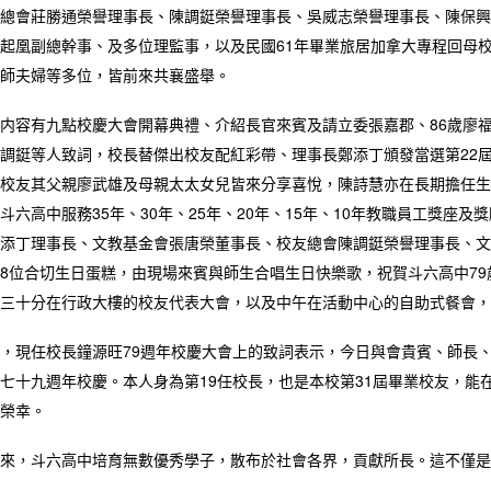
總會莊勝通榮譽理事長、陳調鋌榮譽理事長、吳威志榮譽理事長、陳保興
起凰副總幹事、及多位理監事，以及民國61年畢業旅居加拿大專程回母
師夫婦等多位，皆前來共襄盛舉。
内容有九點校慶大會開幕典禮、介紹長官來賓及請立委張嘉郡、86歲廖
調鋌等人致詞，校長替傑出校友配紅彩帶、理事長鄭添丁頒發當選第22
校友其父親廖武雄及母親太太女兒皆來分享喜悅，陳詩慧亦在長期擔任生
斗六高中服務35年、30年、25年、20年、15年、10年教職員工獎
添丁理事長、文教基金會張唐榮董事長、校友總會陳調鋌榮譽理事長、文
8位合切生日蛋糕，由現場來賓與師生合唱生日快樂歌，祝賀斗六高中79
三十分在行政大樓的校友代表大會，以及中午在活動中心的自助式餐會，
，現任校長鐘源旺79週年校慶大會上的致詞表示，今日與會貴賓、師長
七十九週年校慶。本人身為第19任校長，也是本校第31屆畢業校友，
榮幸。
來，斗六高中培育無數優秀學子，散布於社會各界，貢獻所長。這不僅是