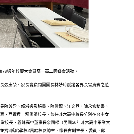
建校79週年校慶大會曁高一高二園遊會活動。
長張唐榮、家長會顧問團團長林妙玲感謝各界長官貴賓之蒞
員陳芳盈、賴淑娞及秘書、陳俊龍、江文登、陳永修秘書、
表、西螺農工程俊堅校長、曾任斗六高中校長分別在台中女
永堂校長、義峰高中董事長余國樑（民國56年斗六高中畢業大
並捐3萬給學校2萬給校友總會、家長會副會長、委員、顧