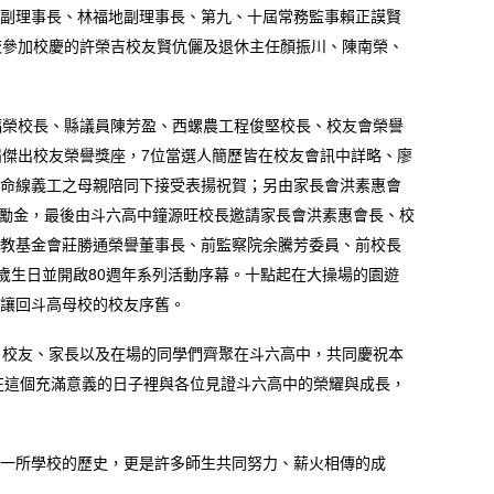
副理事長、林福地副理事長、第九、十屆常務監事賴正謨賢
校參加校慶的許榮吉校友賢伉儷及退休主任顏振川、陳南榮、
福榮校長、縣議員陳芳盈、西螺農工程俊堅校長、校友會榮譽
屆傑出校友榮譽獎座，7位當選人簡歷皆在校友會訊中詳略、廖
命線義工之母親陪同下接受表揚祝賀；另由家長會洪素惠會
座及獎勵金，最後由斗六高中鐘源旺校長邀請家長會洪素惠會長、校
教基金會莊勝通榮譽董事長、前監察院余騰芳委員、前校長
歲生日並開啟80週年系列活動序幕。十點起在大操場的園遊
讓回斗高母校的校友序舊。
、校友、家長以及在場的同學們齊聚在斗六高中，共同慶祝本
能在這個充滿意義的日子裡與各位見證斗六高中的榮耀與成長，
一所學校的歷史，更是許多師生共同努力、薪火相傳的成