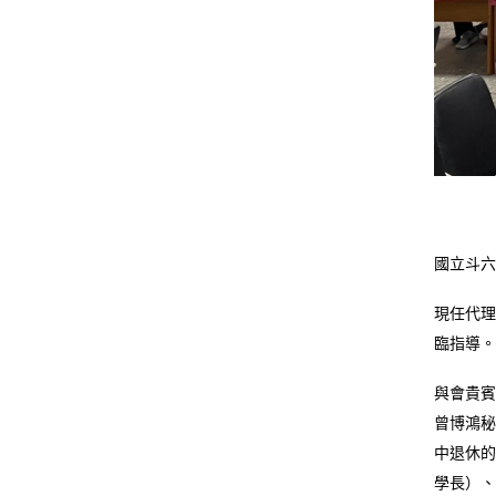
國立斗六
現任代理
臨指導。
與會貴賓
曾博鴻秘
中退休的
學長）、