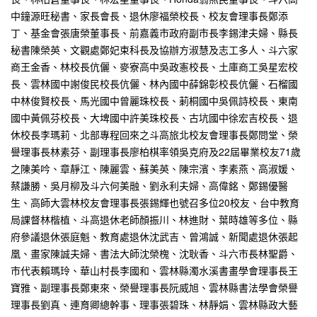
中鐘源旺秘書、家長會長、退休廖福榮校長、校友會理事長鄭添
丁、基金會張唐榮董事長、前嘉義市政府副市長李錫津夫婦、縣長
秘書陳榮英、文觀處鄭妃束科長及協辦方淑慧及志工多人、斗六家
商王金香、林校長伉儷、麥寮高中吳政憲校長、土庫商工吳星宏校
長、雲林國中謝俊民校長伉儷、林內國中薛錦彰校長伉儷、石榴國
中林俊賢校長、馬光國中曾麗珠校長、莿桐國中吳佩詩校長、東南
國中黃佩芬校長、大埤國中許美珠校長、古坑國中徐宏吉校長、退
休校長李瑪莉、北部專程回來之斗高旅北校友會理事長鄭問堂、榮
譽理事長林素芬、副理事長廖柏棋率領吳克府及22屆畢業校友71歲
之陳美吟、章靜江、陳麗雲、蘇美英、陳宗濱、李素燕、高淑媛、
蔡謙勝、吳月柳及斗六何美融、劉永利夫婦、高偉銘、鄭錫優醫
生、高師大雲林校友會理事長張錫輝也號召多位20校友、台中教育
局課督林楷植、斗高退休老師顏振川、林進財、葉時雄等多位、縣
府參議退休張庭魁、教育處退休沈武吉、曾鴻誠、新聞處退休張起
凰、畫家陳誠夫婦、書法大師沈榮槐、沈耿香、斗六市長林聖爵、
市代表賴瑪玲、華山村長李國和、雲林縣濁水溪書畫學會理事長王
寶雅、副理事長鄭東來、榮譽理事長阮威旭、雲林縣書法學會榮譽
理事長劉真、連育卿總幹事、理事張碧珠、林靜娟、雲林縣政大藝