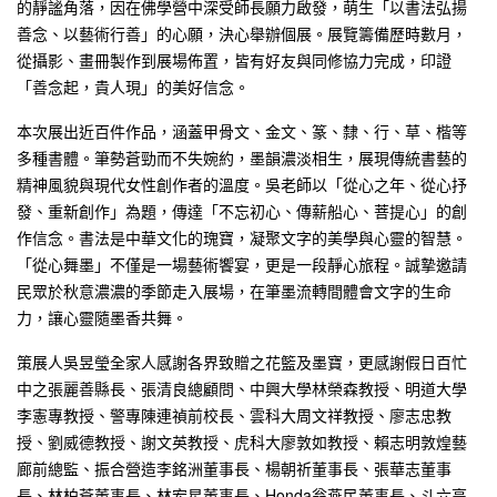
的靜謐角落，因在佛學營中深受師長願力啟發，萌生「以書法弘揚
善念、以藝術行善」的心願，決心舉辦個展。展覽籌備歷時數月，
從攝影、畫冊製作到展場佈置，皆有好友與同修協力完成，印證
「善念起，貴人現」的美好信念。
本次展出近百件作品，涵蓋甲骨文、金文、篆、隸、行、草、楷等
多種書體。筆勢蒼勁而不失婉約，墨韻濃淡相生，展現傳統書藝的
精神風貌與現代女性創作者的溫度。吳老師以「從心之年、從心抒
發、重新創作」為題，傳達「不忘初心、傳薪船心、菩提心」的創
作信念。書法是中華文化的瑰寶，凝聚文字的美學與心靈的智慧。
「從心舞墨」不僅是一場藝術饗宴，更是一段靜心旅程。誠摯邀請
民眾於秋意濃濃的季節走入展場，在筆墨流轉間體會文字的生命
力，讓心靈隨墨香共舞。
策展人吳昱瑩全家人感謝各界致贈之花籃及墨寶，更感謝假日百忙
中之張麗善縣長、張清良總顧問、中興大學林榮森教授、明道大學
李憲專教授、警專陳連禎前校長、雲科大周文祥教授、廖志忠教
授、劉威德教授、謝文英教授、虎科大廖敦如教授、賴志明敦煌藝
廊前總監、振合營造李銘洲董事長、楊朝祈董事長、張華志董事
長、林柏蒼董事長、林宏星董事長、Honda翁燕民董事長、斗六高