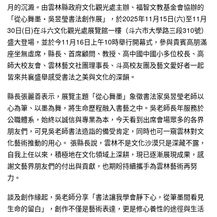
月的沉澱。由雲林縣政府文化觀光處主辦、福智文教基金會協辦的
「從心舞墨‧吳昱瑩書法創作展」，於2025年11月15日(六)至11月
30日(日)在斗六文化觀光處展覽館一樓（斗六市大學路三段310號）
盛大登場，並於今11月16日上午10時舉行開幕式，參與貴賓高朋滿
座坐無虛席，縣長、首席顧問、教授、高中國中國小多位校長、高
師大校友會、雲林藝文社團理事長、斗高校友團及藝文愛好者一起
皆來共襄盛舉感受書法之美與文化的深韻。
縣長張麗善表示，展覽主題「從心舞墨」象徵書法家吳昱瑩老師以
心為筆、以墨為舞，將生命歷程融入書藝之中。吳老師長年服務於
公職體系，始終以誠信與專業為本，今天看到出席會場眾多的各界
朋友們，可見吳老師書法造詣的備受肯定，同時也可一窺雲林對文
化藝術推動的用心。 張縣長說，雲林不是文化沙漠只是深藏不露，
自我上任以來，積極地在文化領域上深耕，現已逐漸展現成果，感
謝文藝界朋友們的付出與貢獻，也期盼持續攜手為雲林藝術再努
力。
談及創作緣起，吳老師分享「書法讓我學會靜下心，從筆墨間看見
生命的留白」，創作不僅是藝術表達，更是修心養性的途徑與生活