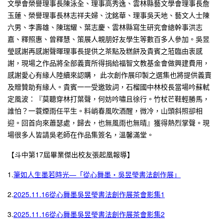
文學會榮譽理事長陳泳全、理事高秀逸、雲林縣藝文學會理事長詹
玉蓮、榮譽理事長林志祥夫婦、沈銘華、理事吳天地、藝文人士陳
六男、李壽雄、陳瑞耀、葉志慶、雲林縣寫生研究會總幹事洪志
嘉、釋照惠、曾釋慧、策展人親朋好友學生等數百多人參加。吳昱
瑩感謝再感謝聲暉理事長提供之茶點及糕餅及貴賓之蒞臨由衷感
謝，現場之作品將全部義賣所得捐給福智文教基金會做興建費用，
感謝愛心有緣人陸續來認購， 此次創作展印製之選集也將提供義賣
及贈贊助有緣人。貴賓一一受邀致詞，石榴國中林校長當場吟蘇軾
定風波：『莫聽穿林打葉聲，何妨吟嘯且徐行。竹杖芒鞋輕勝馬，
誰怕？一蓑煙雨任平生。料峭春風吹酒醒，微冷，山頭斜照卻相
迎。回首向來蕭瑟處，歸去，也無風雨也無晴』獲得熱烈掌聲。現
場很多人皆請吳老師在作品集簽名，溫馨滿堂。
【斗中第17屆畢業傑出校友張起凰報導】
1.
筆如人生墨若時光—「從心舞墨‧吳昱瑩書法創作展」
2.
2025.11.16從心舞墨吳昱瑩書法創作展茶會影集1
3.
2025.11.16從心舞墨吳昱瑩書法創作展茶會影集2