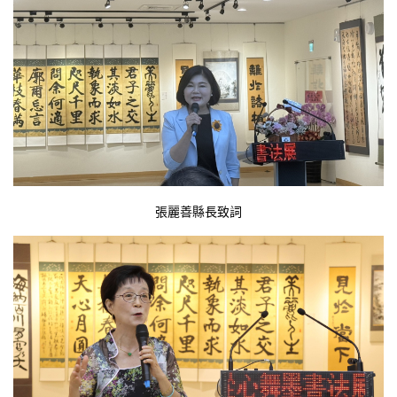
張麗善縣長致詞