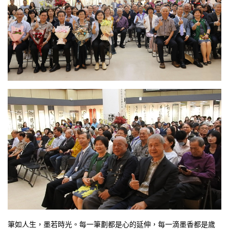
筆如人生，墨若時光。每一筆劃都是心的延伸，每一滴墨香都是歲