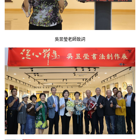
吳昱瑩老師致詞