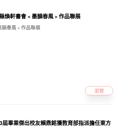
019雲林縣煥軒書會﹤墨韻春風﹥作品聯展
﹤墨韻春風﹥作品聯展
瀏覽
斗中第23屆畢業傑出校友賴鼎銘獲教育部指派擔任東方