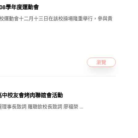
中108學年度運動會
全校運動會十二月十三日在該校操場隆重舉行，參與貴
瀏覽
立斗六高中校友會烤肉聯誼會活動
理事長致詞 羅聰欽校長致詞 廖福榮 ...