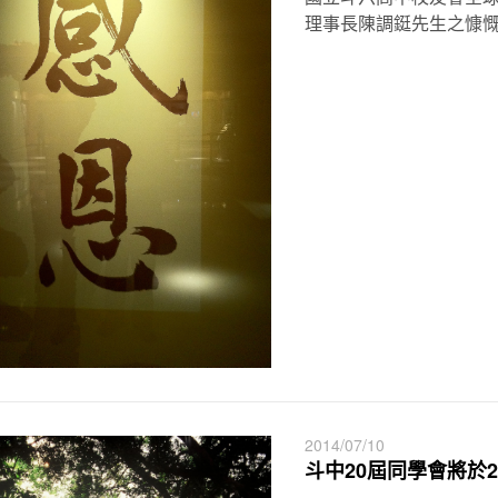
理事長陳調鋌先生之慷慨解 
2014/07/10
斗中20屆同學會將於20