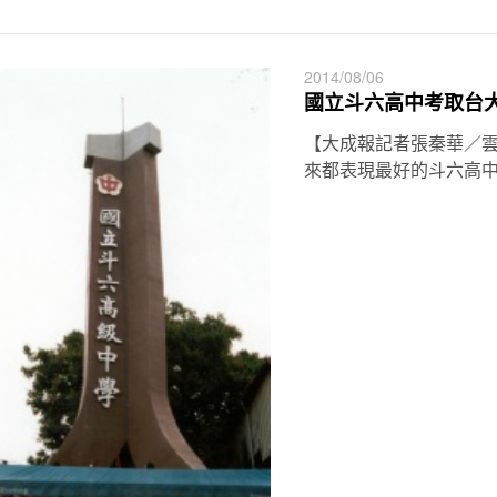
2014/08/06
國立斗六高中考取台
【大成報記者張秦華／
來都表現最好的斗六高中， 